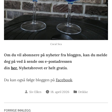
Coral Sea
Om du vil abonnere på nyheter fra bloggen, kan du melde
deg på ved å sende oss e-postadressen
din
her.
Nyhetsbrevet er helt gratis.
Du kan også følge bloggen på
Facebook
.
Skrevet
Publisert
Siv Ellen
18. april 2026
Drikke
av
i
Innleggsnavigasjon
Forrige
FORRIGE INNLEGG