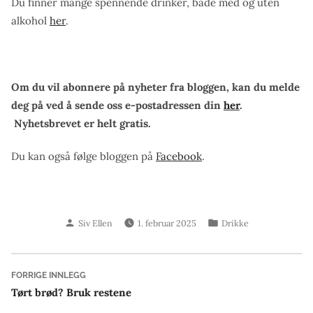
Du finner mange spennende drinker, både med og uten
alkohol
her
.
Om du vil abonnere på nyheter fra bloggen, kan du melde
deg på ved å sende oss e-postadressen din
her
.
Nyhetsbrevet er helt gratis.
Du kan også følge bloggen på
Facebook
.
Skrevet
Publisert
Siv Ellen
1. februar 2025
Drikke
av
i
Innleggsnavigasjon
Forrige
FORRIGE INNLEGG
innlegg:
Tørt brød? Bruk restene