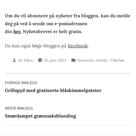
Om du vil abonnere på nyheter fra bloggen, kan du melde
deg på ved å sende oss e-postadressen
din
her.
Nyhetsbrevet er helt gratis.
Du kan også følge bloggen på
Facebook
.
Skrevet
Publisert
,
,
Siv Ellen
26. juni 2023
Desserter
Drikke
Tilbehør
av
i
Innleggsnavigasjon
Forrige
FORRIGE INNLEGG
innlegg:
Grillspyd med gratinerte blåskimmelpoteter
Neste
NESTE INNLEGG
innlegg:
Smørdampet grønnsaksblanding