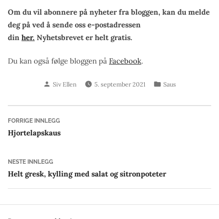
Om du vil abonnere på nyheter fra bloggen, kan du melde
deg på ved å sende oss e-postadressen
din
her.
Nyhetsbrevet er helt gratis.
Du kan også følge bloggen på
Facebook
.
Skrevet
Publisert
Siv Ellen
5. september 2021
Saus
av
i
Innleggsnavigasjon
Forrige
FORRIGE INNLEGG
innlegg:
Hjortelapskaus
Neste
NESTE INNLEGG
innlegg:
Helt gresk, kylling med salat og sitronpoteter