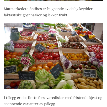
Matmarkedet i Antibes er bugnende av deilig krydder,
faktastiske grønnsaker og lekker frukt.
I tillegg er det flotte ferskvaredisker med fristende kjøtt og
spennende varianter av pålegg.