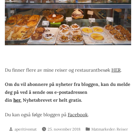
Du finner flere av mine reiser og restaurantbesøk
HER
.
Om du vil abonnere på nyheter fra bloggen, kan du melde
deg på ved å sende oss e-postadressen
din
her.
Nyhetsbrevet er helt gratis.
Du kan også følge bloggen på
Facebook
.
Skrevet
Publisert
,
aperitivomat
25. november 2018
Matmarkeder
Reiser
av
i