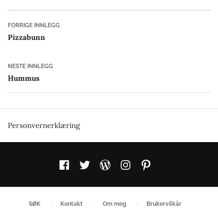
Innleggsnavigasjon
Forrige
FORRIGE INNLEGG
innlegg:
Pizzabunn
Neste
NESTE INNLEGG
innlegg:
Hummus
Personvernerklæring
Facebook
Twitter
WordPress
Instagram
Pinterest
SØK
Kontakt
Om meg
Brukervilkår