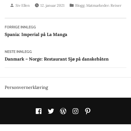
Skrevet
Publisert
,
,
Siv Ellen
12. januar 2021
Blogg
Matmarkeder
Reiser
av
i
Innleggsnavigasjon
Forrige
FORRIGE INNLEGG
innlegg:
Spania: Imperial på La Manga
Neste
NESTE INNLEGG
innlegg:
Danmark – Norge: Restaurant Sjø på danskebåten
Personvernerklæring
Facebook
Twitter
WordPress
Instagram
Pinterest