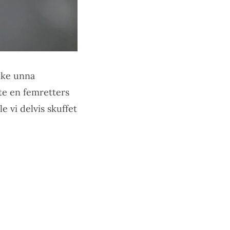
ykke unna
lte en femretters
 vi delvis skuffet