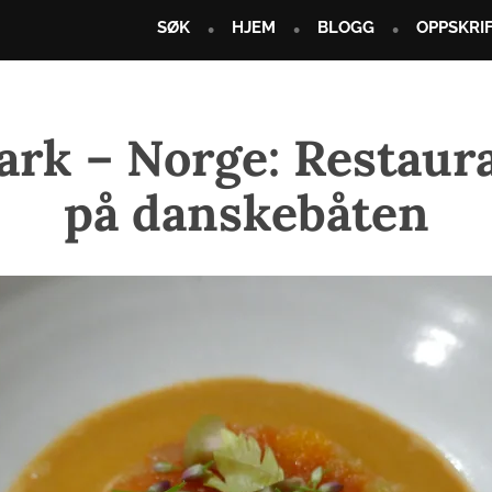
SØK
HJEM
BLOGG
OPPSKRI
rk – Norge: Restaura
på danskebåten