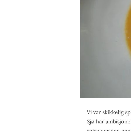
Vi var skikkelig s
Sjø har ambisjone
spise der den ene