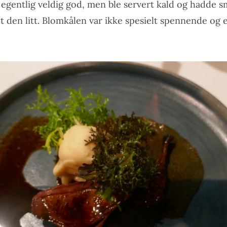
egentlig veldig god, men ble servert kald og hadde 
 den litt. Blomkålen var ikke spesielt spennende og e