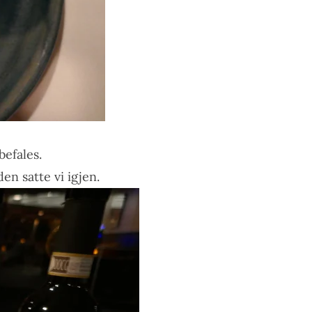
efales.
en satte vi igjen.