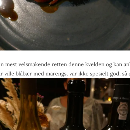
en mest velsmakende retten denne kvelden og kan anb
 ville blåbær med marengs, var ikke spesielt god, så d