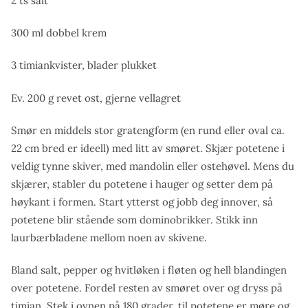
2 ts salt
300 ml dobbel krem
3 timiankvister, blader plukket
Ev. 200 g revet ost, gjerne vellagret
Smør en middels stor gratengform (en rund eller oval ca.
22 cm bred er ideell) med litt av smøret. Skjær potetene i
veldig tynne skiver, med mandolin eller ostehøvel. Mens du
skjærer, stabler du potetene i hauger og setter dem på
høykant i formen. Start ytterst og jobb deg innover, så
potetene blir stående som dominobrikker. Stikk inn
laurbærbladene mellom noen av skivene.
Bland salt, pepper og hvitløken i fløten og hell blandingen
over potetene. Fordel resten av smøret over og dryss på
timian. Stek i ovnen på 180 grader, til potetene er møre og