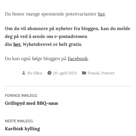
Du finner mange spennende potetvarianter
her
.
Om du vil abonnere på nyheter fra bloggen, kan du melde
deg på ved å sende oss e-postadressen
din
her.
Nyhetsbrevet er helt gratis.
Du kan også følge bloggen på
Facebook
.
Skrevet
Publisert
,
Siv Ellen
20. april 2023
Fransk
Poteter
av
i
Innleggsnavigasjon
Forrige
FORRIGE INNLEGG
innlegg:
Grillspyd med BBQ-saus
Neste
NESTE INNLEGG
innlegg:
Karibisk kylling