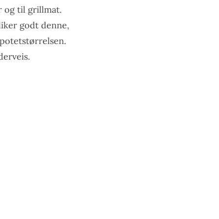
og til grillmat.
liker godt denne,
 potetstørrelsen.
derveis.