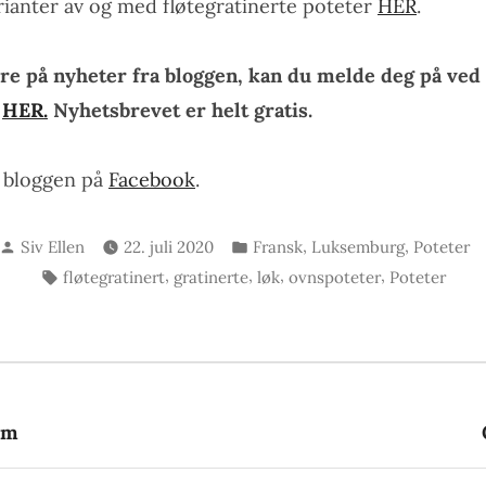
arianter av og med fløtegratinerte poteter
HER
.
re på nyheter fra bloggen, kan du melde deg på ved 
n
HER.
Nyhetsbrevet er helt gratis.
e bloggen på
Facebook
.
Skrevet
Publisert
,
,
Siv Ellen
22. juli 2020
Fransk
Luksemburg
Poteter
av
i
Stikkord:
,
,
,
,
fløtegratinert
gratinerte
løk
ovnspoteter
Poteter
gsnavigasjon
rrige
nlegg:
am