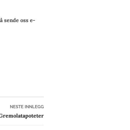
å sende oss e-
Neste
NESTE INNLEGG
innlegg:
Gremolatapoteter