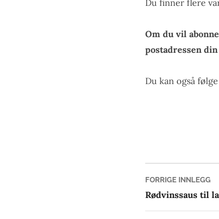
Du finner flere v
Om du vil abonne
postadressen di
Du kan også følg
Innleg
Fo
FORRIGE INNLEGG
in
Rødvinssaus til l