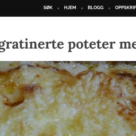
SØK
HJEM
BLOGG
OPPSKRI
gratinerte poteter m