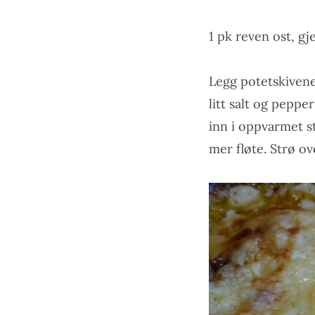
1 pk reven ost, gj
Legg potetskivene,
litt salt og peppe
inn i oppvarmet st
mer fløte. Strø ove