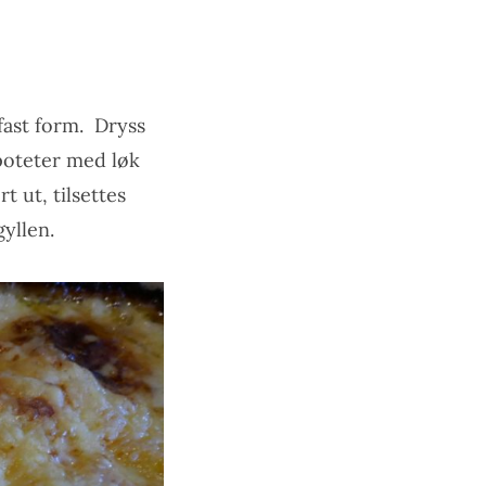
dfast form. Dryss
 poteter med løk
 ut, tilsettes
gyllen.