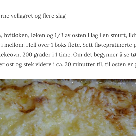
erne vellagret og flere slag
 hvitløken, løken og 1/3 av osten i lag i en smurt, il
r i mellom. Hell over 1 boks fløte. Sett fløtegratinerte
ekeovn, 200 grader i 1 time. Om det begynner å se tørt
r ost og stek videre i ca. 20 minutter til, til osten er 