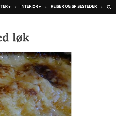
FTER
INTERIØR
REISER OG SPISESTEDER
ed løk