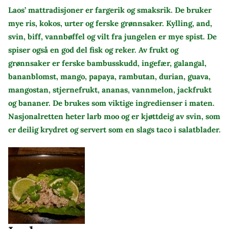
Laos’ mattradisjoner er fargerik og smaksrik. De bruker
mye ris, kokos, urter og ferske grønnsaker. Kylling, and,
svin, biff, vannbøffel og vilt fra jungelen er mye spist. De
spiser også en god del fisk og reker. Av frukt og
grønnsaker er ferske bambusskudd, ingefær, galangal,
bananblomst, mango, papaya, rambutan, durian, guava,
mangostan, stjernefrukt, ananas, vannmelon, jackfrukt
og bananer. De brukes som viktige ingredienser i maten.
Nasjonalretten heter larb moo og er kjøttdeig av svin, som
er deilig krydret og servert som en slags taco i salatblader.