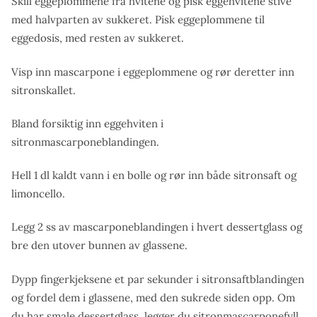
Skill eggeplommene fra hvitene og pisk eggehvitene stive
med halvparten av sukkeret. Pisk eggeplommene til
eggedosis, med resten av sukkeret.
Visp inn mascarpone i eggeplommene og rør deretter inn
sitronskallet.
Bland forsiktig inn eggehviten i
sitronmascarponeblandingen.
Hell 1 dl kaldt vann i en bolle og rør inn både sitronsaft og
limoncello.
Legg 2 ss av mascarponeblandingen i hvert dessertglass og
bre den utover bunnen av glassene.
Dypp fingerkjeksene et par sekunder i sitronsaftblandingen
og fordel dem i glassene, med den sukrede siden opp. Om
du har smale dessertglass, legger du sitronmascarponefyll