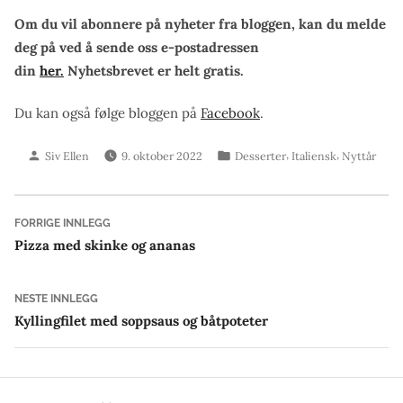
Om du vil abonnere på nyheter fra bloggen, kan du melde
deg på ved å sende oss e-postadressen
din
her.
Nyhetsbrevet er helt gratis.
Du kan også følge bloggen på
Facebook
.
Skrevet
Publisert
,
,
Siv Ellen
9. oktober 2022
Desserter
Italiensk
Nyttår
av
i
Innleggsnavigasjon
Forrige
FORRIGE INNLEGG
innlegg:
Pizza med skinke og ananas
Neste
NESTE INNLEGG
innlegg:
Kyllingfilet med soppsaus og båtpoteter