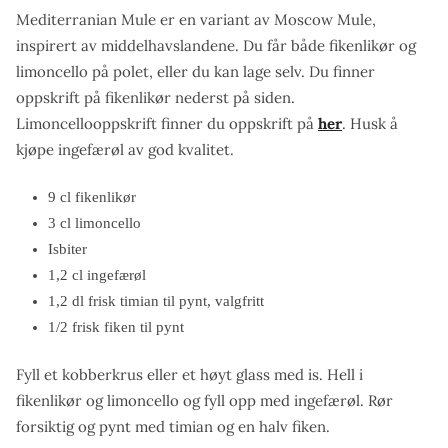
Mediterranian Mule er en variant av Moscow Mule,
inspirert av middelhavslandene. Du får både fikenlikør og
limoncello på polet, eller du kan lage selv. Du finner
oppskrift på fikenlikør nederst på siden.
Limoncellooppskrift finner du oppskrift på
her
. Husk å
kjøpe ingefærøl av god kvalitet.
9 cl fikenlikør
3 cl limoncello
Isbiter
1,2 cl ingefærøl
1,2 dl frisk timian til pynt, valgfritt
1/2 frisk fiken til pynt
Fyll et kobberkrus eller et høyt glass med is. Hell i
fikenlikør og limoncello og fyll opp med ingefærøl. Rør
forsiktig og pynt med timian og en halv fiken.