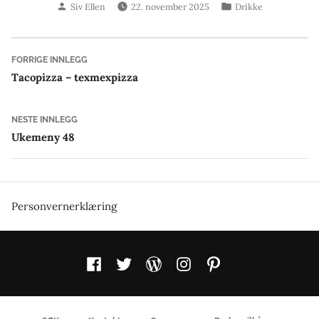
Skrevet
Publisert
Siv Ellen
22. november 2025
Drikke
av
i
Innleggsnavigasjon
Forrige
FORRIGE INNLEGG
innlegg:
Tacopizza – texmexpizza
Neste
NESTE INNLEGG
innlegg:
Ukemeny 48
Personvernerklæring
Facebook
Twitter
WordPress
Instagram
Pinterest