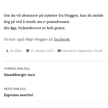
Om du vil abonnere på nyheter fra bloggen, kan du melde
deg på ved å sende oss e-postadressen
din
her.
Nyhetsbrevet er helt gratis.
Du kan også følge bloggen på
Facebook
.
Skrevet
Publisert
,
,
Siv Ellen
21. oktober 2023
Hovedrett
Kjøttretter
Storfe
av
i
Innleggsnavigasjon
Forrige
FORRIGE INNLEGG
innlegg:
Smashburger taco
Neste
NESTE INNLEGG
innlegg:
Espresso martini