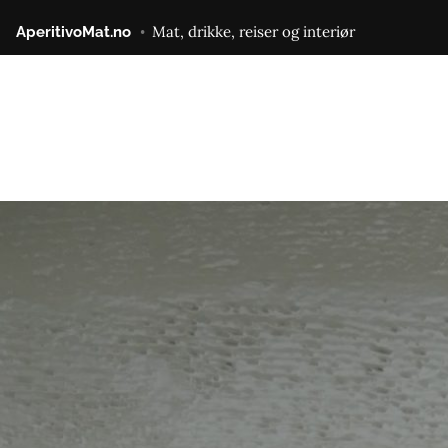
Gå
Mat, drikke, reiser og interiør
AperitivoMat.no
til
innhold