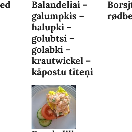
med
Balandeliai –
Borsj
galumpkis –
rødb
halupki –
golubtsi –
golabki –
krautwickel –
kāpostu tīteņi