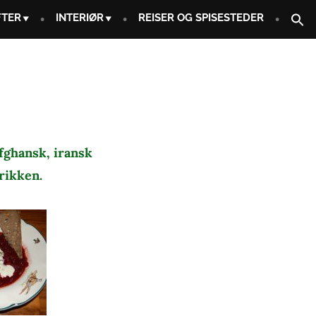
FTER
INTERIØR
REISER OG SPISESTEDER
afghansk, iransk
drikken.