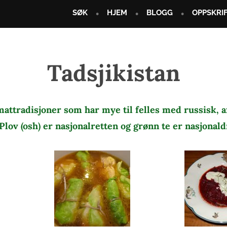
SØK
HJEM
BLOGG
OPPSKRI
Tadsjikistan
mattradisjoner som har mye til felles med russisk, 
Plov (osh) er nasjonalretten og grønn te er nasjonal