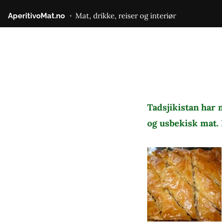
Gå
Mat, drikke, reiser og interiør
AperitivoMat.no
til
innhold
Tadsjikistan har 
og usbekisk mat. 