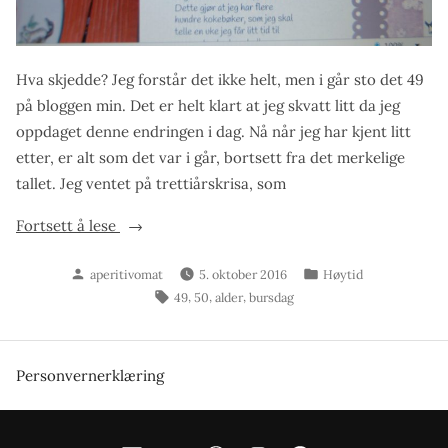
Hva skjedde? Jeg forstår det ikke helt, men i går sto det 49
på bloggen min. Det er helt klart at jeg skvatt litt da jeg
oppdaget denne endringen i dag. Nå når jeg har kjent litt
etter, er alt som det var i går, bortsett fra det merkelige
tallet. Jeg ventet på trettiårskrisa, som
«Hva
Fortsett å lese
skjedde?»
Skrevet
Publisert
aperitivomat
5. oktober 2016
Høytid
av
i
Stikkord:
,
,
,
49
50
alder
bursdag
Personvernerklæring