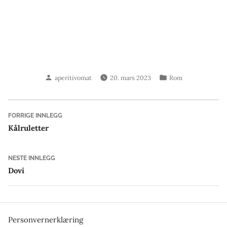
Skrevet
Publisert
aperitivomat
20. mars 2023
Rom
av
i
Innleggsnavigasjon
Forrige
FORRIGE INNLEGG
innlegg:
Kålruletter
Neste
NESTE INNLEGG
innlegg:
Dovi
Personvernerklæring