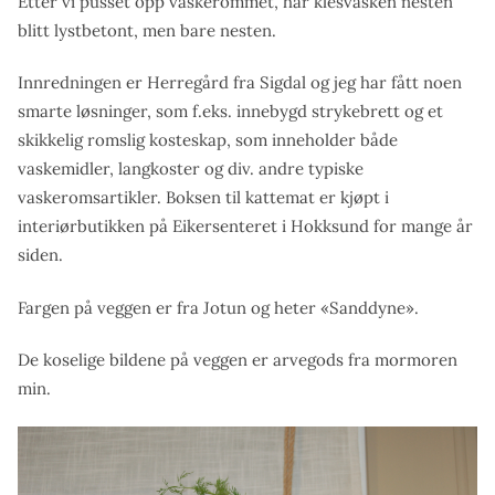
Etter vi pusset opp vaskerommet, har klesvasken nesten
blitt lystbetont, men bare nesten.
Innredningen er Herregård fra Sigdal og jeg har fått noen
smarte løsninger, som f.eks. innebygd strykebrett og et
skikkelig romslig kosteskap, som inneholder både
vaskemidler, langkoster og div. andre typiske
vaskeromsartikler. Boksen til kattemat er kjøpt i
interiørbutikken på Eikersenteret i Hokksund for mange år
siden.
Fargen på veggen er fra Jotun og heter «Sanddyne».
De koselige bildene på veggen er arvegods fra mormoren
min.