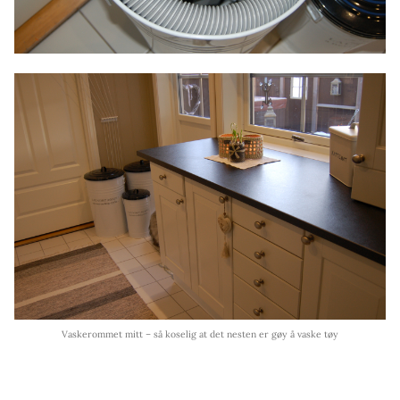
Vaskerommet mitt – så koselig at det nesten er gøy å vaske tøy