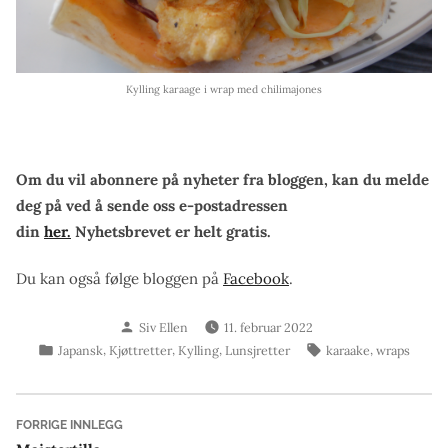
Kylling karaage i wrap med chilimajones
Om du vil abonnere på nyheter fra bloggen, kan du melde
deg på ved å sende oss e-postadressen
din
her.
Nyhetsbrevet er helt gratis.
Du kan også følge bloggen på
Facebook
.
Skrevet
Siv Ellen
11. februar 2022
av
Publisert
Stikkord:
,
,
,
,
Japansk
Kjøttretter
Kylling
Lunsjretter
karaake
wraps
i
Innleggsnavigasjon
Forrige
FORRIGE INNLEGG