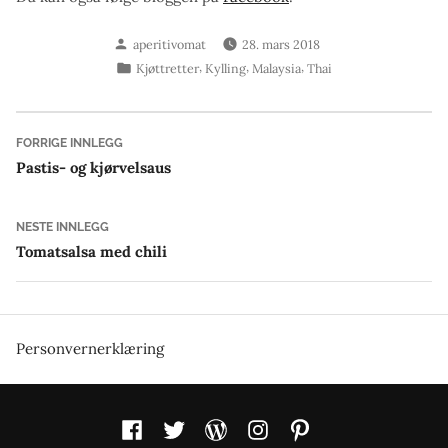
Skrevet
aperitivomat
28. mars 2018
av
Publisert
,
,
,
Kjøttretter
Kylling
Malaysia
Thai
i
Innleggsnavigasjon
Forrige
FORRIGE INNLEGG
innlegg:
Pastis- og kjørvelsaus
Neste
NESTE INNLEGG
innlegg:
Tomatsalsa med chili
Personvernerklæring
Facebook
Twitter
WordPress
Instagram
Pinterest