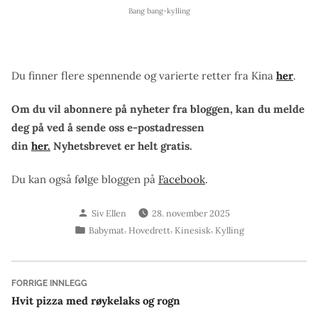
Bang bang-kylling
Du finner flere spennende og varierte retter fra Kina
her
.
Om du vil abonnere på nyheter fra bloggen, kan du melde
deg på ved å sende oss e-postadressen
din
her.
Nyhetsbrevet er helt gratis.
Du kan også følge bloggen på
Facebook
.
Skrevet
Siv Ellen
28. november 2025
av
Publisert
,
,
,
Babymat
Hovedrett
Kinesisk
Kylling
i
Innleggsnavigasjon
Forrige
FORRIGE INNLEGG
innlegg:
Hvit pizza med røykelaks og rogn