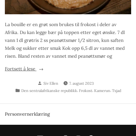
La bouille er en grøt som brukes til frokost i deler av
Afrika. Du kan legge bær på toppen etter eget ønske. 7 dl
vann 1 dl grøtris 2 ss peanøttsmør 1/2 sitron, kun saften
Melk og sukker etter smak Kok opp 6,5 dl av vannet med
risen. Bland resten av vannet med peanøttsmør og
«La
Fortsett å lese
bouille»
Skrevet
Siv Ellen
7. august 2023
av
Publisert
,
,
,
Den sentralafrikanske republikk
Frokost
Kamerun
Tsjad
i
Personvernerklæring