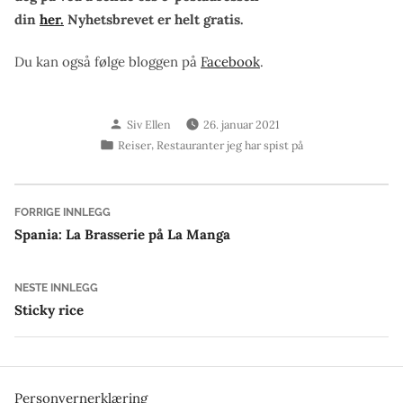
din
her.
Nyhetsbrevet er helt gratis.
Du kan også følge bloggen på
Facebook
.
Skrevet
Siv Ellen
26. januar 2021
av
Publisert
,
Reiser
Restauranter jeg har spist på
i
Innleggsnavigasjon
Forrige
FORRIGE INNLEGG
innlegg:
Spania: La Brasserie på La Manga
Neste
NESTE INNLEGG
innlegg:
Sticky rice
Personvernerklæring