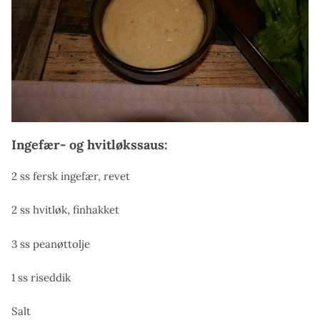
Ingefær- og hvitløkssaus:
2 ss fersk ingefær, revet
2 ss hvitløk, finhakket
3 ss peanøttolje
1 ss riseddik
Salt