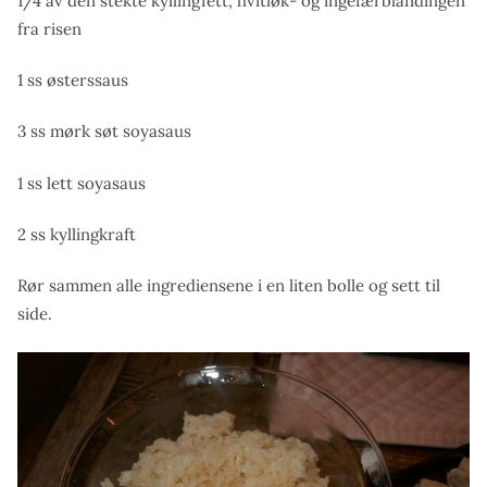
1/4 av den stekte kyllingfett, hvitløk- og ingefærblandingen
fra risen
1 ss østerssaus
3 ss mørk søt soyasaus
1 ss lett soyasaus
2 ss kyllingkraft
Rør sammen alle ingrediensene i en liten bolle og sett til
side.