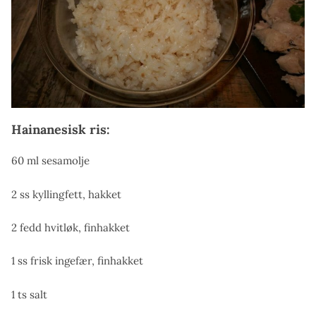
Hainanesisk ris:
60 ml sesamolje
2 ss kyllingfett, hakket
2 fedd hvitløk, finhakket
1 ss frisk ingefær, finhakket
1 ts salt