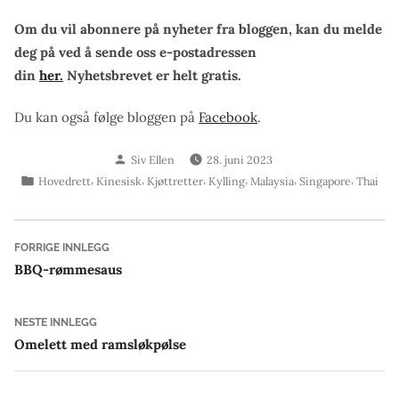
Om du vil abonnere på nyheter fra bloggen, kan du melde
deg på ved å sende oss e-postadressen
din
her.
Nyhetsbrevet er helt gratis.
Du kan også følge bloggen på
Facebook
.
Skrevet
Siv Ellen
28. juni 2023
av
Publisert
,
,
,
,
,
,
Hovedrett
Kinesisk
Kjøttretter
Kylling
Malaysia
Singapore
Thai
i
Innleggsnavigasjon
Forrige
FORRIGE INNLEGG
innlegg:
BBQ-rømmesaus
Neste
NESTE INNLEGG
innlegg:
Omelett med ramsløkpølse