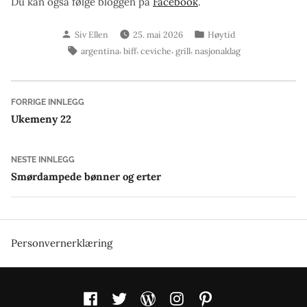
Du kan også følge bloggen på
Facebook
.
Skrevet
Publisert
Siv Ellen
25. mai 2026
Høytid
av
i
Stikkord:
,
,
,
,
argentina
biff
ceviche
grill
nasjonaldag
Innleggsnavigasjon
Forrige
FORRIGE INNLEGG
innlegg:
Ukemeny 22
Neste
NESTE INNLEGG
innlegg:
Smørdampede bønner og erter
Personvernerklæring
Facebook
Twitter
WordPress
Instagram
Pinterest