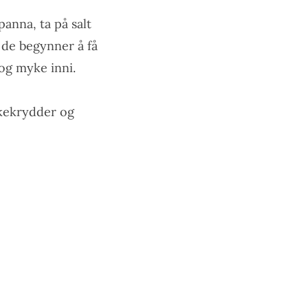
panna, ta på salt
r de begynner å få
 og myke inni.
skekrydder og