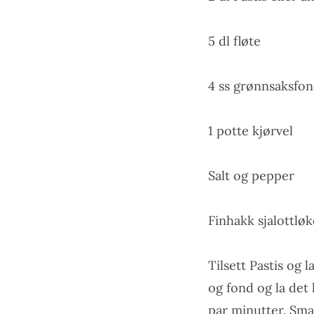
5 dl fløte
4 ss grønnsaksfo
1 potte kjørvel
Salt og pepper
Finhakk sjalottløk
Tilsett Pastis og l
og fond og la det 
par minutter. Sma