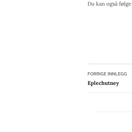
Du kan også følg
Innleg
Fo
FORRIGE INNLEGG
in
Eplechutney