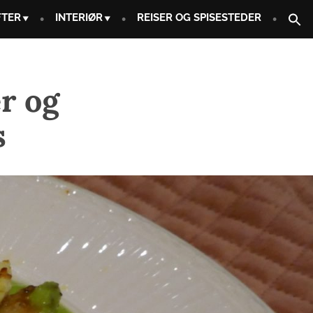
FTER
INTERIØR
REISER OG SPISESTEDER
r og
s