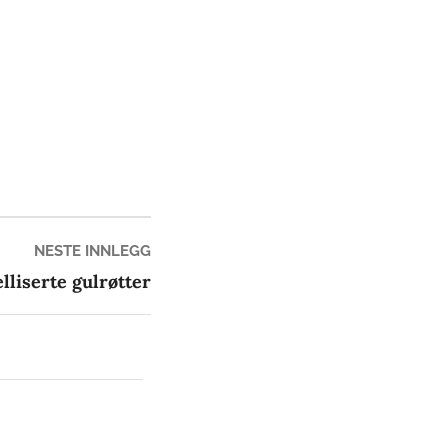
Neste
NESTE INNLEGG
innlegg:
liserte gulrøtter