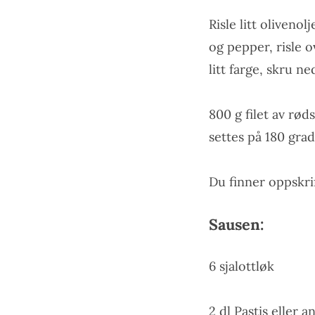
Risle litt oliveno
og pepper, risle o
litt farge, skru n
800 g filet av rød
settes på 180 grad
Du finner oppskri
Sausen:
6 sjalottløk
2 dl Pastis eller 