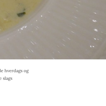
de hverdags og
 slags