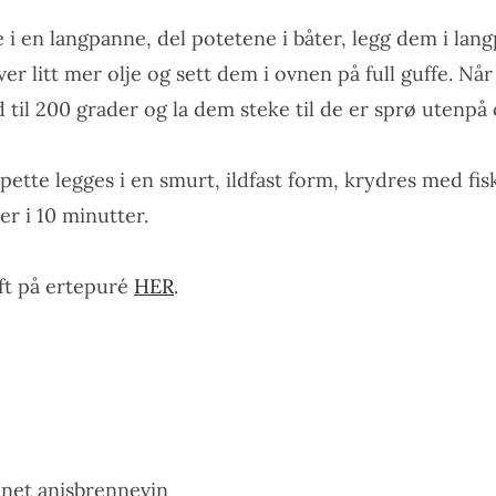
lje i en langpanne, del potetene i båter, legg dem i lang
ver litt mer olje og sett dem i ovnen på full guffe. Nå
ed til 200 grader og la dem steke til de er sprø utenpå
spette legges i en smurt, ildfast form, krydres med fi
er i 10 minutter.
ft på ertepuré
HER
.
annet anisbrennevin