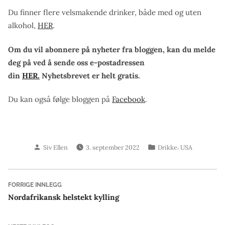
Du finner flere velsmakende drinker, både med og uten
alkohol,
HER
.
Om du vil abonnere på nyheter fra bloggen, kan du melde
deg på ved å sende oss e-postadressen
din
HER.
Nyhetsbrevet er helt gratis.
Du kan også følge bloggen på
Facebook
.
Skrevet
Publisert
,
Siv Ellen
3. september 2022
Drikke
USA
av
i
Innleggsnavigasjon
Forrige
FORRIGE INNLEGG
innlegg:
Nordafrikansk helstekt kylling