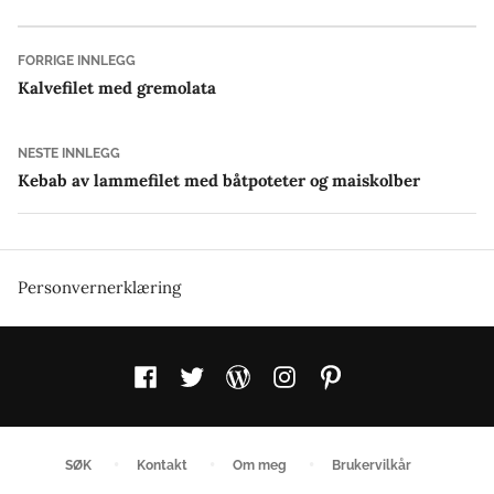
Innleggsnavigasjon
Forrige
FORRIGE INNLEGG
innlegg:
Kalvefilet med gremolata
Neste
NESTE INNLEGG
innlegg:
Kebab av lammefilet med båtpoteter og maiskolber
Personvernerklæring
Facebook
Twitter
WordPress
Instagram
Pinterest
SØK
Kontakt
Om meg
Brukervilkår