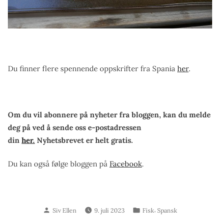
Du finner flere spennende oppskrifter fra Spania
her
.
Om du vil abonnere på nyheter fra bloggen, kan du melde
deg på ved å sende oss e-postadressen
din
her.
Nyhetsbrevet er helt gratis.
Du kan også følge bloggen på
Facebook
.
Skrevet
Publisert
,
Siv Ellen
9. juli 2023
Fisk
Spansk
av
i