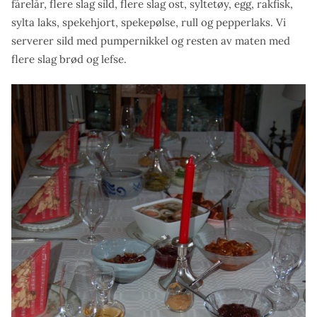
fårelår, flere slag sild, flere slag ost, syltetøy, egg, rakfisk,
sylta laks, spekehjort, spekepølse, rull og pepperlaks. Vi
serverer sild med pumpernikkel og resten av maten med
flere slag brød og lefse.