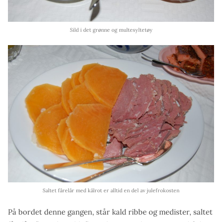
Sild i det grønne og multesyltetøy
Saltet fårelår med kålrot er alltid en del av julefrokosten
På bordet denne gangen, står kald ribbe og medister, saltet