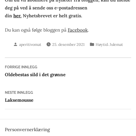
deg på ved å sende oss e-postadressen
din
her.
Nyhetsbrevet er helt gratis.
Du kan også følge bloggen på
Facebook
.
Skrevet
Publisert
,
aperitivomat
25. desember 2021
Høytid
Julemat
av
i
Innleggsnavigasjon
Forrige
FORRIGE INNLEGG
innlegg:
Oldebestas sild i det grønne
Neste
NESTE INNLEGG
innlegg:
Laksemousse
Personvernerklæring