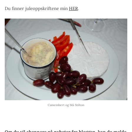
Du finner juleoppskriftene min
HER
.
Camembert og blå Stilton
Om du vil abonnere på nyheter fra bloggen, kan du melde