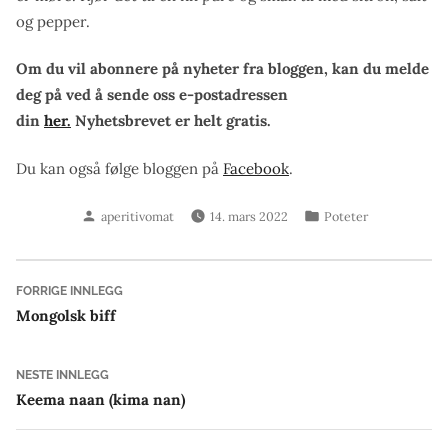
og pepper.
Om du vil abonnere på nyheter fra bloggen, kan du melde
deg på ved å sende oss e-postadressen
din
her.
Nyhetsbrevet er helt gratis.
Du kan også følge bloggen på
Facebook
.
Skrevet
Publisert
aperitivomat
14. mars 2022
Poteter
av
i
Innleggsnavigasjon
Forrige
FORRIGE INNLEGG
innlegg:
Mongolsk biff
Neste
NESTE INNLEGG
innlegg:
Keema naan (kima nan)