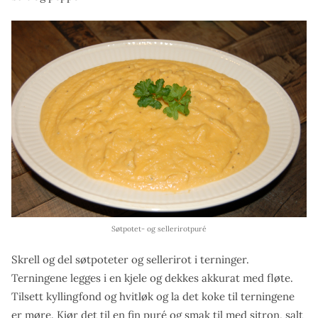
Søtpotet- og sellerirotpuré
Skrell og del søtpoteter og sellerirot i terninger.
Terningene legges i en kjele og dekkes akkurat med fløte.
Tilsett kyllingfond og hvitløk og la det koke til terningene
er møre. Kjør det til en fin puré og smak til med sitron, salt