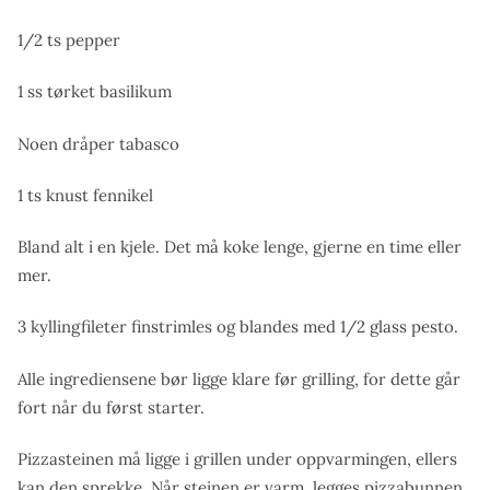
1/2 ts pepper
1 ss tørket basilikum
Noen dråper tabasco
1 ts knust fennikel
Bland alt i en kjele. Det må koke lenge, gjerne en time eller
mer.
3 kyllingfileter finstrimles og blandes med 1/2 glass pesto.
Alle ingrediensene bør ligge klare før grilling, for dette går
fort når du først starter.
Pizzasteinen må ligge i grillen under oppvarmingen, ellers
kan den sprekke. Når steinen er varm, legges pizzabunnen