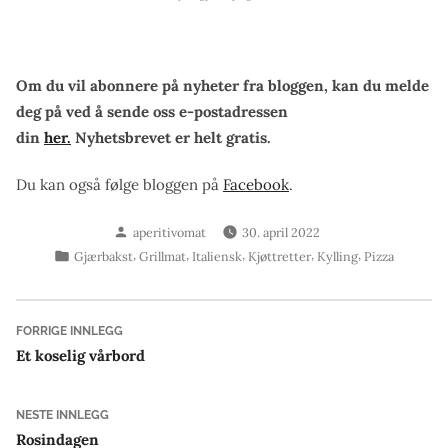
Om du vil abonnere på nyheter fra bloggen, kan du melde
deg på ved å sende oss e-postadressen
din
her.
Nyhetsbrevet er helt gratis.
Du kan også følge bloggen på
Facebook
.
Skrevet
aperitivomat
30. april 2022
av
Publisert
,
,
,
,
,
Gjærbakst
Grillmat
Italiensk
Kjøttretter
Kylling
Pizza
i
Innleggsnavigasjon
Forrige
FORRIGE INNLEGG
innlegg:
Et koselig vårbord
Neste
NESTE INNLEGG
innlegg:
Rosindagen