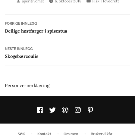
,
aperitivomat
6. oktober 2018
Fisk
Hovedrett
av
i
Innleggsnavigasjon
Forrige
FORRIGE INNLEGG
innlegg:
Deilige høstfarger i spisestua
Neste
NESTE INNLEGG
innlegg:
Skogsbærcoulis
Personvernerklæring
Facebook
Twitter
WordPress
Instagram
Pinterest
SØK
Kontakt
Om meg
Brukervilkår