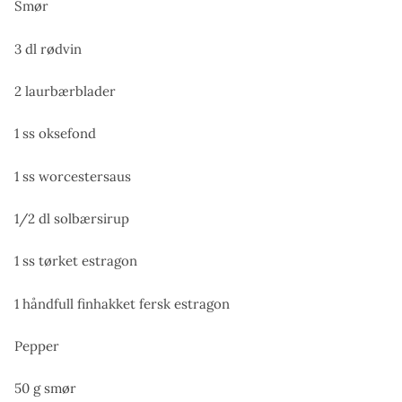
Smør
3 dl rødvin
2 laurbærblader
1 ss oksefond
1 ss worcestersaus
1/2 dl solbærsirup
1 ss tørket estragon
1 håndfull finhakket fersk estragon
Pepper
50 g smør