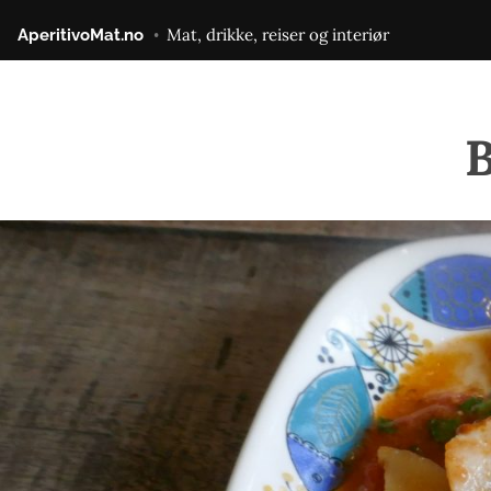
Gå
Mat, drikke, reiser og interiør
AperitivoMat.no
til
innhold
B