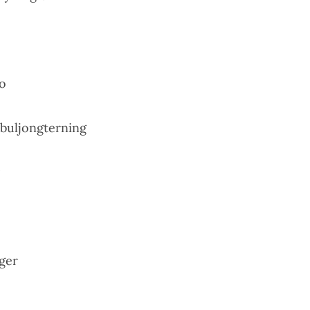
no
. buljongterning
nger