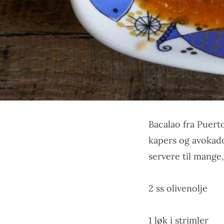
Bacalao fra Puert
kapers og avokado
servere til mange,
2 ss olivenolje
1 løk i strimler