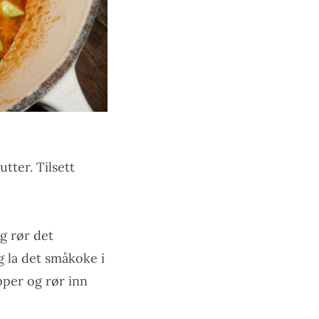
utter. Tilsett
og rør det
g la det småkoke i
pper og rør inn