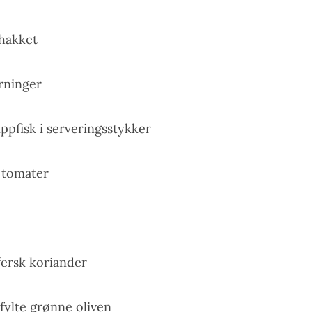
nhakket
erninger
ppfisk i serveringsstykker
 tomater
fersk koriander
tfylte grønne oliven