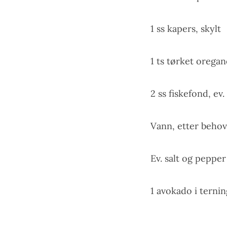
1 ss kapers, skylt
1 ts tørket orega
2 ss fiskefond, ev
Vann, etter behov
Ev. salt og pepper
1 avokado i terni