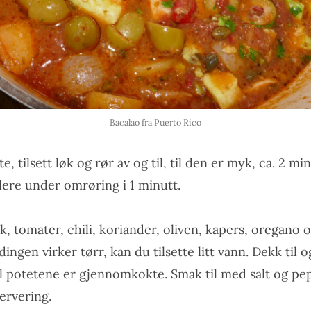
Bacalao fra Puerto Rico
e, tilsett løk og rør av og til, til den er myk, ca. 2 min
dere under omrøring i 1 minutt.
isk, tomater, chili, koriander, oliven, kapers, oregano 
gen virker tørr, kan du tilsette litt vann. Dekk til o
til potetene er gjennomkokte. Smak til med salt og pe
ervering.