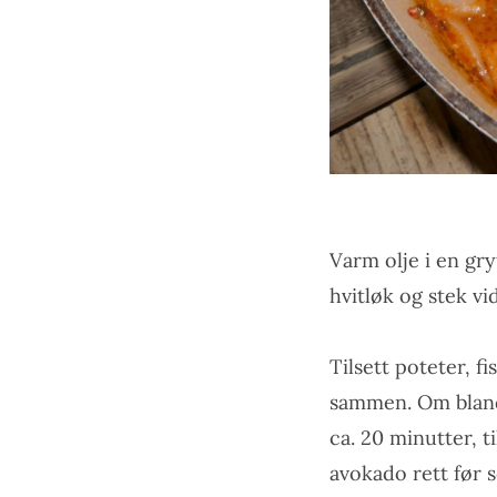
Varm olje i en gryt
hvitløk og stek vi
Tilsett poteter, f
sammen. Om blandin
ca. 20 minutter, 
avokado rett før s