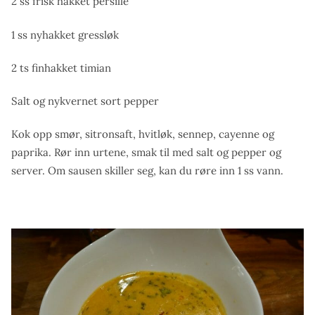
2 ss frisk hakket persille
1 ss nyhakket gressløk
2 ts finhakket timian
Salt og nykvernet sort pepper
Kok opp smør, sitronsaft, hvitløk, sennep, cayenne og
paprika. Rør inn urtene,
smak til med salt og pepper og
server. Om sausen skiller seg, kan du røre inn 1 ss vann.