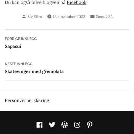
Du kan også følge bloggen på
Facebook
.
Skrevet
Publisert
,
Siv Ellen
13. november 2023
Saus
USA
av
i
Innleggsnavigasjon
Forrige
FORRIGE INNLEGG
innlegg:
Sapasui
Neste
NESTE INNLEGG
innlegg:
Skatevinger med gremolata
Personvernerklæring
Facebook
Twitter
WordPress
Instagram
Pinterest