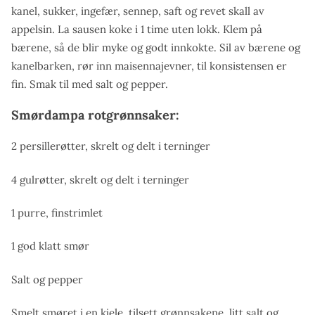
kanel, sukker, ingefær, sennep, saft og revet skall av
appelsin. La sausen koke i 1 time uten lokk. Klem på
bærene, så de blir myke og godt innkokte. Sil av bærene og
kanelbarken, rør inn maisennajevner, til konsistensen er
fin. Smak til med salt og pepper.
Smørdampa rotgrønnsaker:
2 persillerøtter, skrelt og delt i terninger
4 gulrøtter, skrelt og delt i terninger
1 purre, finstrimlet
1 god klatt smør
Salt og pepper
Smelt smøret i en kjele, tilsett grønnsakene, litt salt og