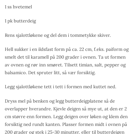
1 ss hvetemel
1 pk butterdeig
Rens sjalottløkene og del dem i tommetykke skiver.
Hell sukker i en ildsfast form på ca. 22 cm, f.eks. paiform og
smelt det til karamell på 200 grader i ovnen. Ta ut formen
av ovnen og rør inn smøret. Tilsett timian, salt, pepper og
balsamico. Det spruter litt, så vær forsiktig.
Legg sjalottløkene tett i tett i formen med kuttet ned.
Dryss mel på benken og legg butterdeigplatene så de
overlapper hverandre. Kjevle deigen så mye ut, at den er 2
cm større enn formen. Legg deigen over løken og klem den
forsiktig ned rundt kanten. Plasser formen midt i ovnen på
200 grader og stek i 25-30 minutter, eller til butterdeigen