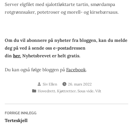
Server elgfilet med sjalottløktarte tartin, smørdampa
rotgrønnsaker, potetroser og morell- og kirsebærsaus.
Om du vil abonnere på nyheter fra bloggen, kan du melde
deg på ved å sende oss e-postadressen
din
her.
Nyhetsbrevet er helt gratis.
Du kan også følge bloggen på
Facebook
.
Skrevet
Siv Ellen
26. mars 2022
av
Publisert
,
,
,
Hovedrett
Kjøttretter
Sous vide
Vilt
i
Innleggsnavigasjon
Forrige
FORRIGE INNLEGG
innlegg:
Terteskjell