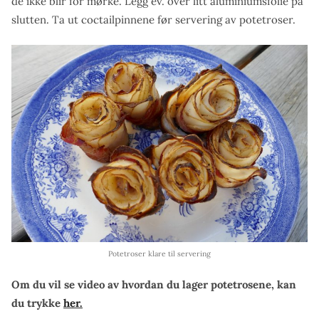
de ikke blir for mørke. Legg ev. over litt aluminiumsfolie på
slutten. Ta ut coctailpinnene før servering av potetroser.
Potetroser klare til servering
Om du vil se video av hvordan du lager potetrosene, kan
du trykke
her.