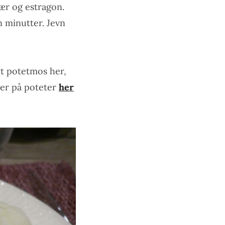
rbær og estragon.
n minutter. Jevn
kt potetmos her,
ter på poteter
her