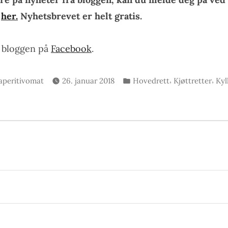
n
her.
Nyhetsbrevet er helt gratis.
e bloggen på
Facebook
.
Skrevet
Publisert
,
,
aperitivomat
26. januar 2018
Hovedrett
Kjøttretter
Kyl
av
i
gsnavigasjon
rrige
nlegg: