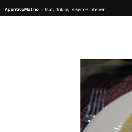
Gå
Mat, drikke, reiser og interiør
AperitivoMat.no
til
innhold