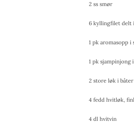
2 ss smør
6 kyllingfilet delt 
1 pk aromasopp i 
1 pk sjampinjong i
2 store løk i båter
4 fedd hvitløk, fi
4 dl hvitvin