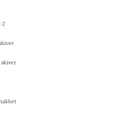
i 2
skiver
 skiver
nhakket