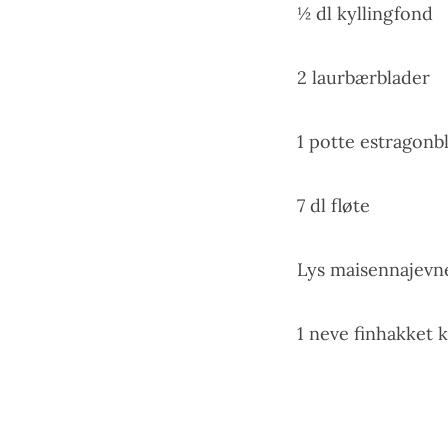
½ dl kyllingfond
2 laurbærblader
1 potte estragonb
7 dl fløte
Lys maisennajevn
1 neve finhakket k