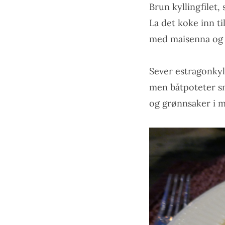
Brun kyllingfilet,
La det koke inn ti
med maisenna og r
Sever estragonkyl
men båtpoteter sm
og grønnsaker i 