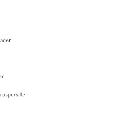
lader
er
ruspersille