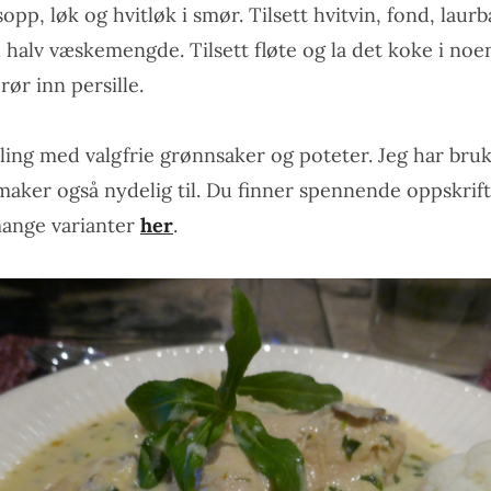
 sopp, løk og hvitløk i smør. Tilsett hvitvin, fond, lau
l halv væskemengde. Tilsett fløte og la det koke i noe
ør inn persille.
ling med valgfrie grønnsaker og poteter. Jeg har bru
aker også nydelig til. Du finner spennende oppskrif
mange varianter
her
.