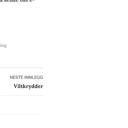
ling
Neste
NESTE INNLEGG
innlegg:
Viltkrydder