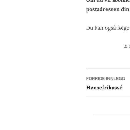
postadressen di
Du kan også følg
Innleg
Fo
FORRIGE INNLEGG
in
Hønsefrikassé