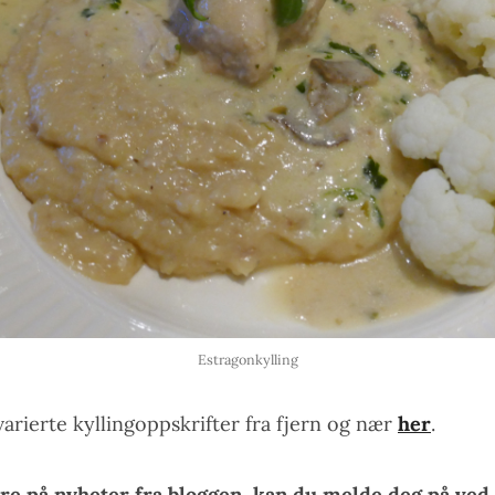
Estragonkylling
arierte kyllingoppskrifter fra fjern og nær
her
.
re på nyheter fra bloggen, kan du melde deg på ved 