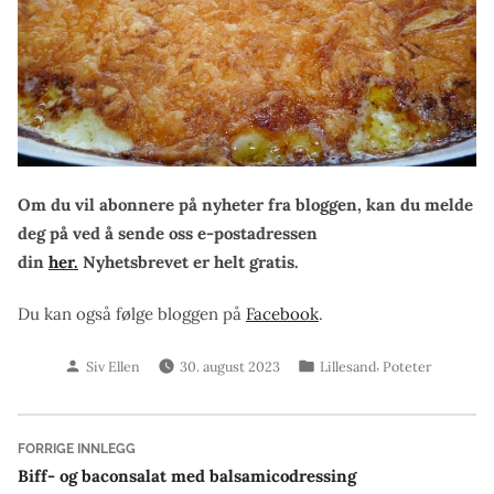
Om du vil abonnere på nyheter fra bloggen, kan du melde
deg på ved å sende oss e-postadressen
din
her.
Nyhetsbrevet er helt gratis.
Du kan også følge bloggen på
Facebook
.
Skrevet
Publisert
,
Siv Ellen
30. august 2023
Lillesand
Poteter
av
i
Innleggsnavigasjon
Forrige
FORRIGE INNLEGG
innlegg:
Biff- og baconsalat med balsamicodressing