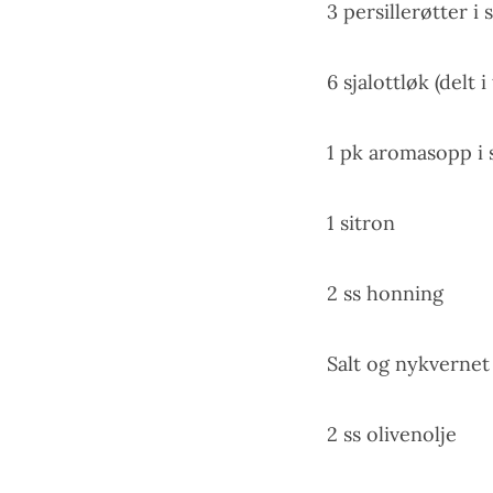
3 persillerøtter i 
6 sjalottløk (delt 
1 pk aromasopp i s
1 sitron
2 ss honning
Salt og nykverne
2 ss olivenolje