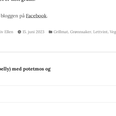
e bloggen på
Facebook
.
krevet
Publisert
,
,
,
iv Ellen
15. juni 2023
Grillmat
Grønnsaker
Lettvint
Veg
v
i
gsnavigasjon
rrige
nlegg:
elly) med potetmos og