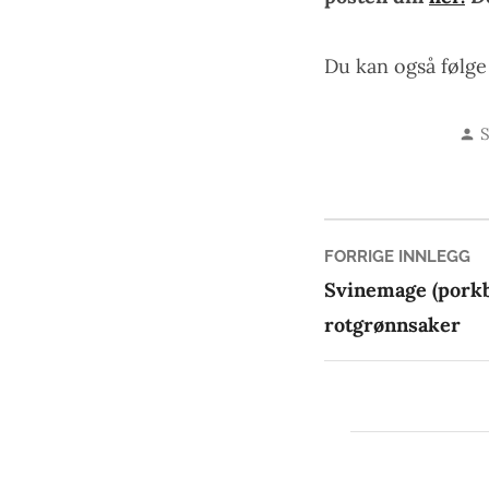
Du kan også følg
S
S
a
Innleg
Fo
FORRIGE INNLEGG
in
Svinemage (porkb
rotgrønnsaker