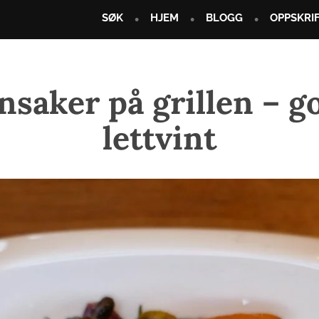
SØK
HJEM
BLOGG
OPPSKRI
saker på grillen – g
lettvint