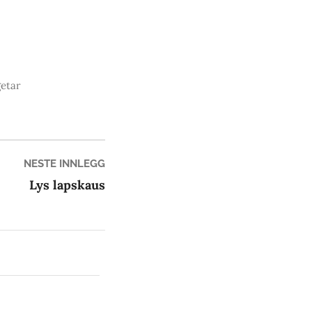
etar
Neste
NESTE INNLEGG
innlegg:
Lys lapskaus