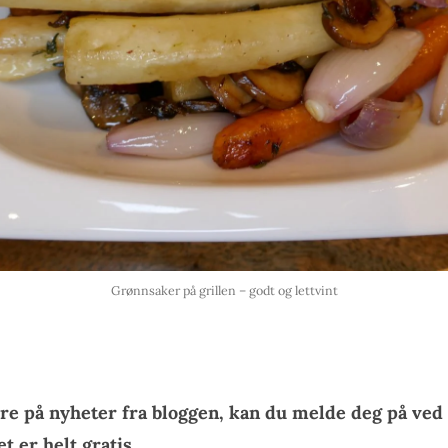
Grønnsaker på grillen – godt og lettvint
re på nyheter fra bloggen, kan du melde deg på ved 
t er helt gratis.