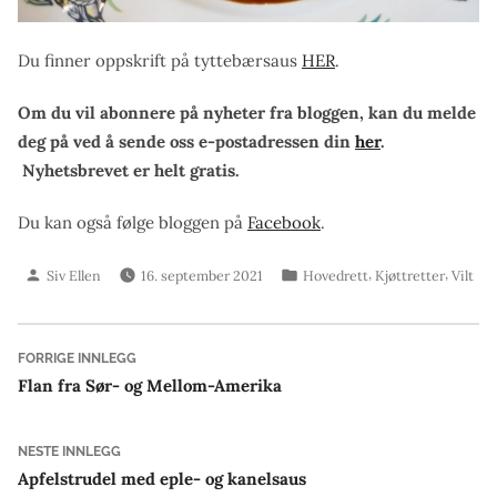
Du finner oppskrift på tyttebærsaus
HER
.
Om du vil abonnere på nyheter fra bloggen, kan du melde
deg på ved å sende oss e-postadressen din
her
.
Nyhetsbrevet er helt gratis.
Du kan også følge bloggen på
Facebook
.
Skrevet
Publisert
,
,
Siv Ellen
16. september 2021
Hovedrett
Kjøttretter
Vilt
av
i
Innleggsnavigasjon
Forrige
FORRIGE INNLEGG
innlegg:
Flan fra Sør- og Mellom-Amerika
Neste
NESTE INNLEGG
innlegg:
Apfelstrudel med eple- og kanelsaus