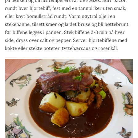
på benken og bli litt temperert før de stekes. Surr bacon
rundt hver hjortebiff, fest med en tannpirker uten smak,
eller knyt bomullstråd rundt. Varm nøytral olje i en
stekepanne, tilsett smør og la det bruse og bli nøttebrunt
før biffene legges i pannen. Stek biffene 2-3 min på hver
side, dryss over salt og pepper. Server hjortebiffene med
kokte eller stekte poteter, tyttebærsaus og rosenkål.