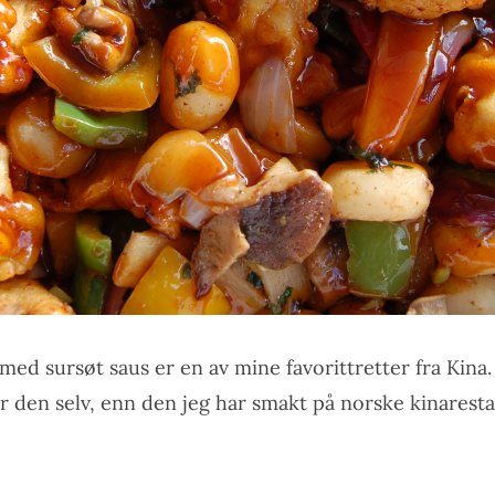
 med sursøt saus er en av mine favorittretter fra Kina.
er den selv, enn den jeg har smakt på norske kinaresta