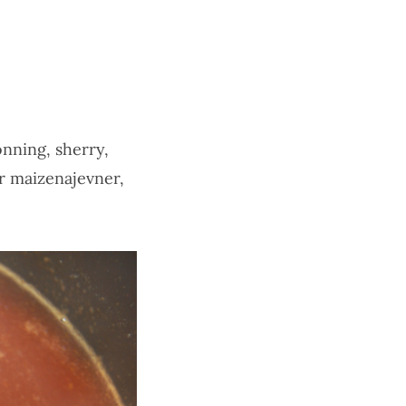
onning, sherry,
er maizenajevner,