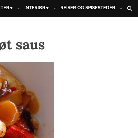
FTER
INTERIØR
REISER OG SPISESTEDER
øt saus