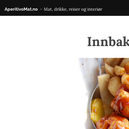
Gå
Mat, drikke, reiser og interiør
AperitivoMat.no
til
innhold
Innbak