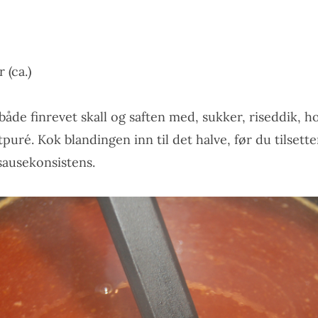
 (ca.)
både finrevet skall og saften med, sukker, riseddik, h
uré. Kok blandingen inn til det halve, før du tilsett
 sausekonsistens.