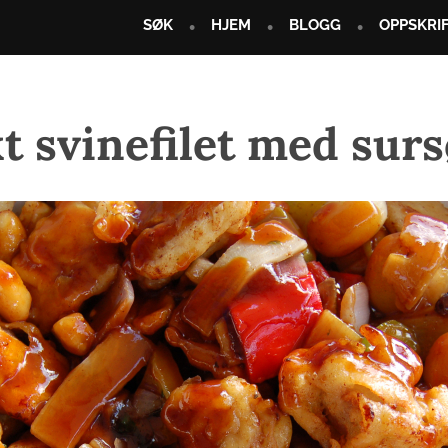
SØK
HJEM
BLOGG
OPPSKRI
t svinefilet med surs