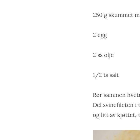
250 g skummet m
2 egg
2 ss olje
1/2 ts salt
Rør sammen hvetem
Del svinefileten i 
og litt av kjøttet,