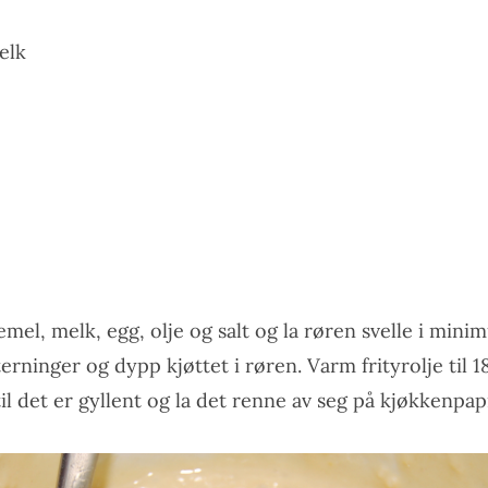
elk
el, melk, egg, olje og salt og la røren svelle i mini
terninger og dypp kjøttet i røren. Varm frityrolje til 18
 til det er gyllent og la det renne av seg på kjøkkenpapi