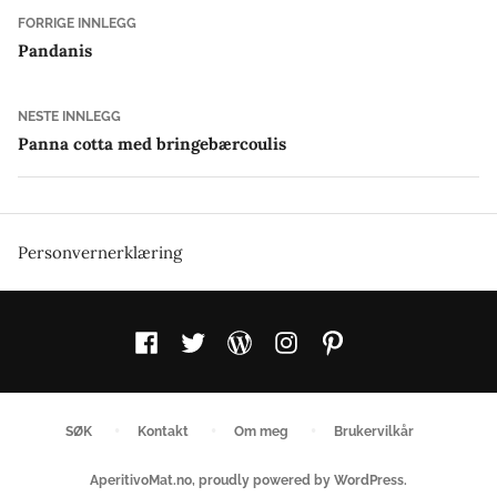
Innleggsnavigasjon
Forrige
FORRIGE INNLEGG
innlegg:
Pandanis
Neste
NESTE INNLEGG
innlegg:
Panna cotta med bringebærcoulis
Personvernerklæring
Facebook
Twitter
WordPress
Instagram
Pinterest
SØK
Kontakt
Om meg
Brukervilkår
AperitivoMat.no
,
proudly powered by WordPress
.