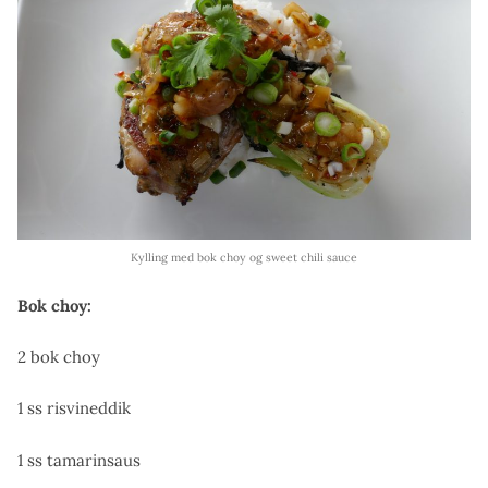
Kylling med bok choy og sweet chili sauce
Bok choy:
2 bok choy
1 ss risvineddik
1 ss tamarinsaus