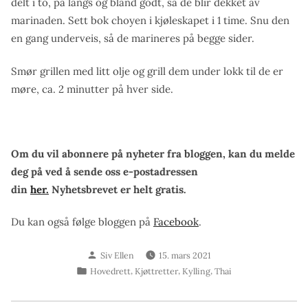
delt i to, på langs og bland godt, så de blir dekket av
marinaden. Sett bok choyen i kjøleskapet i 1 time. Snu den
en gang underveis, så de marineres på begge sider.
Smør grillen med litt olje og grill dem under lokk til de er
møre, ca. 2 minutter på hver side.
Om du vil abonnere på nyheter fra bloggen, kan du melde
deg på ved å sende oss e-postadressen
din
her.
Nyhetsbrevet er helt gratis.
Du kan også følge bloggen på
Facebook
.
Skrevet
Siv Ellen
15. mars 2021
av
Publisert
,
,
,
Hovedrett
Kjøttretter
Kylling
Thai
i