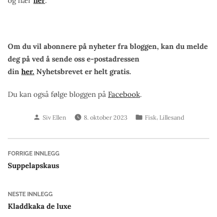
og nær
her
.
Om du vil abonnere på nyheter fra bloggen, kan du melde
deg på ved å sende oss e-postadressen
din
her.
Nyhetsbrevet er helt gratis.
Du kan også følge bloggen på
Facebook
.
Skrevet
Publisert
,
Siv Ellen
8. oktober 2023
Fisk
Lillesand
av
i
Innleggsnavigasjon
Forrige
FORRIGE INNLEGG
innlegg:
Suppelapskaus
Neste
NESTE INNLEGG
innlegg:
Kladdkaka de luxe