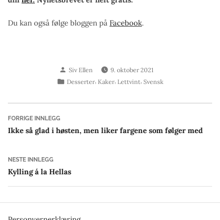
Du kan også følge bloggen på
Facebook
.
Skrevet
Siv Ellen
9. oktober 2021
av
Publisert
,
,
,
Desserter
Kaker
Lettvint
Svensk
i
Innleggsnavigasjon
Forrige
FORRIGE INNLEGG
innlegg:
Ikke så glad i høsten, men liker fargene som følger med
Neste
NESTE INNLEGG
innlegg:
Kylling á la Hellas
Personvernerklæring