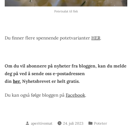
Potetsalat til fisk
Du finner flere spennende potetvarianter
HER
.
Om du vil abonnere på nyheter fra bloggen, kan du melde
deg på ved å sende oss e-postadressen
din
her.
Nyhetsbrevet er helt gratis.
Du kan også følge bloggen på
Facebook
.
Skrevet
Publisert
aperitivomat
24. juli 2023
Poteter
av
i