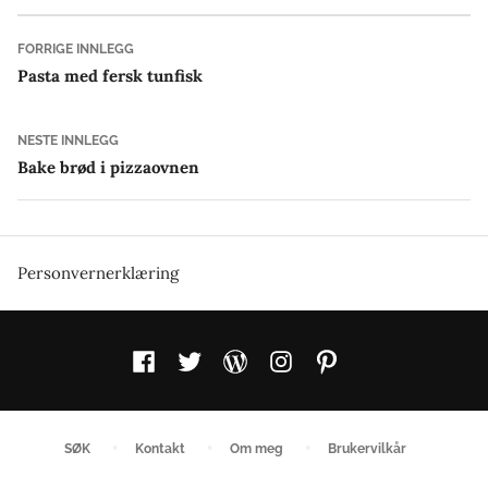
Innleggsnavigasjon
Forrige
FORRIGE INNLEGG
innlegg:
Pasta med fersk tunfisk
Neste
NESTE INNLEGG
innlegg:
Bake brød i pizzaovnen
Personvernerklæring
Facebook
Twitter
WordPress
Instagram
Pinterest
SØK
Kontakt
Om meg
Brukervilkår