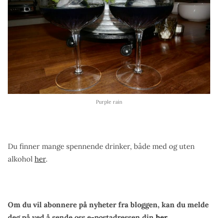
Purple rain
Du finner mange spennende drinker, både med og uten
alkohol
her
.
Om du vil abonnere på nyheter fra bloggen, kan du melde
deg på ved å sende oss e-postadressen din
her
.