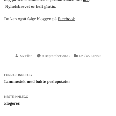
Nyhetsbrevet er helt gratis.
Du kan også følge bloggen på
Facebook
.
Skrevet
Publisert
,
Siv Ellen
9. september 2023
Drikke
Karibia
av
i
Innleggsnavigasjon
Forrige
FORRIGE INNLEGG
innlegg:
Lammestek med bakte perlepoteter
Neste
NESTE INNLEGG
innlegg:
Flogeres