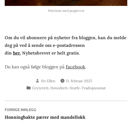
Potetmos med pepperrot
Om du vil abonnere på nyheter fra bloggen, kan du melde
deg på ved å sende oss e-postadressen
din
her.
Nyhetsbrevet er helt gratis.
Du kan også følge bloggen på
Facebook
.
Skrevet
Siv Ellen
11. februar 2025
av
Publisert
,
,
,
Gryterett
Hovedrett
Storfe
Tradisjonsmat
i
Innleggsnavigasjon
Forrige
FORRIGE INNLEGG
innlegg:
Honningbakte pærer med mandellokk