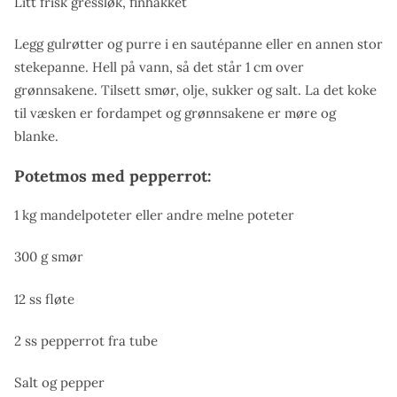
Litt frisk gressløk, finhakket
Legg gulrøtter og purre i en sautépanne eller en annen stor
stekepanne. Hell på vann, så det står 1 cm over
grønnsakene. Tilsett smør, olje, sukker og salt. La det koke
til væsken er fordampet og grønnsakene er møre og
blanke.
Potetmos med pepperrot:
1 kg mandelpoteter eller andre melne poteter
300 g smør
12 ss fløte
2 ss pepperrot fra tube
Salt og pepper