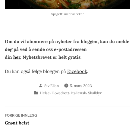
Spagetti med villreker
Om du vil abonnere på nyheter fra bloggen, kan du melde
deg på ved å sende oss e-postadressen
din
her.
Nyhetsbrevet er helt gratis.
Du kan også følge bloggen på
Facebook
.
Skrevet
Siv Ellen
5. mars 2023
av
Publisert
,
,
,
Helse
Hovedrett
Italiensk
Skalldyr
i
Innleggsnavigasjon
Forrige
FORRIGE INNLEGG
innlegg:
Grønt beist