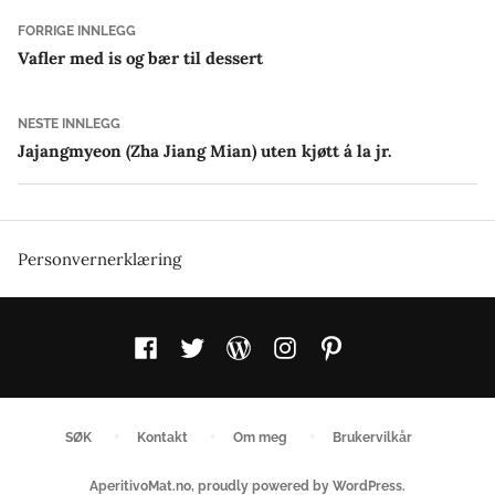
Innleggsnavigasjon
Forrige
FORRIGE INNLEGG
innlegg:
Vafler med is og bær til dessert
Neste
NESTE INNLEGG
innlegg:
Jajangmyeon (Zha Jiang Mian) uten kjøtt á la jr.
Personvernerklæring
Facebook
Twitter
WordPress
Instagram
Pinterest
SØK
Kontakt
Om meg
Brukervilkår
AperitivoMat.no
,
proudly powered by WordPress
.