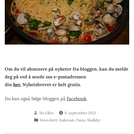
Om du vil abonnere på nyheter fra bloggen, kan du melde
deg på ved å sende oss e-postadressen
din
her.
Nyhetsbrevet er helt gratis.
Du kan også følge bloggen på
Facebook
.
Skrevet
Siv Ellen
8. september 2021
av
Publisert
,
,
,
Hovedrett
Italiensk
Pasta
Skalldyr
i