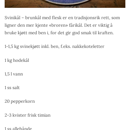
Svinikål – brunkål med flesk er en tradisjonsrik rett, som
ligner den mer kjente «broren» fårikål. Det er viktig å
bruke kjøtt med ben i, for det gir god smak til kraften.
1-1,5 kg svinekjøtt inkl. ben, f.eks. nakkekoteletter
1 kg hodekål
1,5 l vann
1 ss salt
20 pepperkorn
2-3 kvister frisk timian
1 ss allehånde