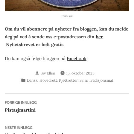
Svinikål
Om du vil abonnere på nyheter fra bloggen, kan du melde
deg på ved å sende oss e-postadressen din
her
.
Nyhetsbrevet er helt gratis.
Du kan også følge bloggen på
Facebook
.
Skrevet
Siv Ellen
15. oktober 2023
av
Publisert
,
,
,
,
Dansk
Hovedrett
Kjøttretter
Svin
Tradisjonsmat
i
Innleggsnavigasjon
Forrige
FORRIGE INNLEGG
innlegg:
Pistasjmartini
Neste
NESTE INNLEGG