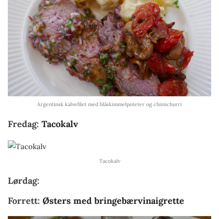
Argentinsk kalvefilet med blåskimmelpoteter og chimichurri
Fredag:
Tacokalv
Tacokalv
Lørdag:
Forrett:
Østers med bringebærvinaigrette