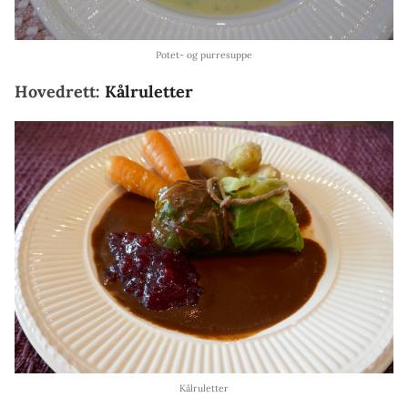
Potet- og purresuppe
Hovedrett:
Kålruletter
Kålruletter