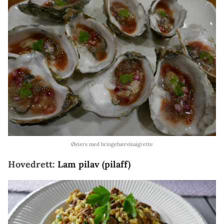
Østers med bringebærvinaigrette
Hovedrett:
Lam pilav (pilaff)