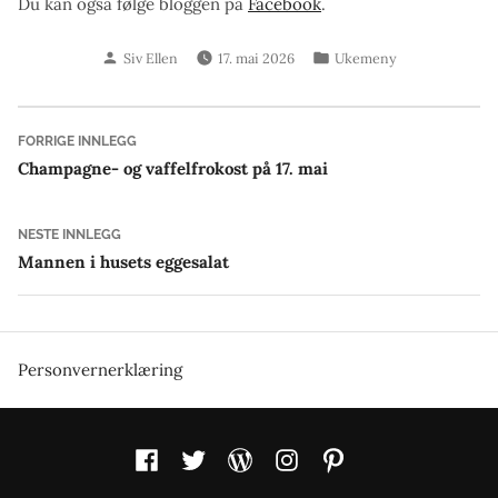
Du kan også følge bloggen på
Facebook
.
Skrevet
Publisert
Siv Ellen
17. mai 2026
Ukemeny
av
i
Innleggsnavigasjon
Forrige
FORRIGE INNLEGG
innlegg:
Champagne- og vaffelfrokost på 17. mai
Neste
NESTE INNLEGG
innlegg:
Mannen i husets eggesalat
Personvernerklæring
Facebook
Twitter
WordPress
Instagram
Pinterest