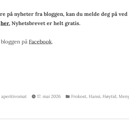
re på nyheter fra bloggen, kan du melde deg på ved 
n
her.
Nyhetsbrevet er helt gratis.
e bloggen på
Facebook
.
Skrevet
Publisert
,
,
,
aperitivomat
17. mai 2026
Frokost
Hansi
Høytid
Meny
av
i
rrige