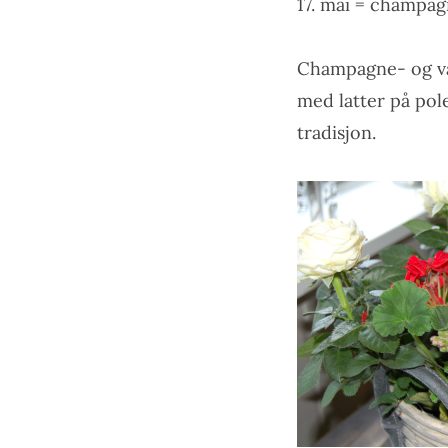
17. mai = champagn
Champagne- og vaf
med latter på pole
tradisjon.