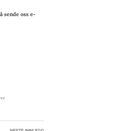
å sende oss e-
er
Neste
NESTE INNLEGG