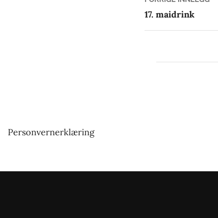
Innleg
in
17. maidrink
Personvernerklæring