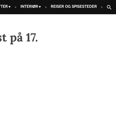
FTER
INTERIØR
REISER OG SPISESTEDER
 på 17.